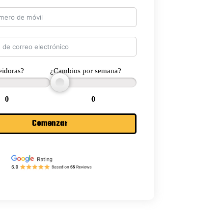
eidoras?
¿Cambios por semana?
0
0
Comenzar