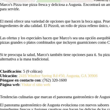
Marco's Pizza trae pizza fresca y deliciosa a Augusta. Encontrará un a
para servirle.
El menú ofrece una variedad de opciones que hacen la boca agua. Prue
ingredientes de alta calidad. El Pizzoli, un rollo de pizza relleno único
Las ofertas y los especiales hacen que Marco's sea una opción asequi
pizzas grandes o platos combinados que incluyen guarniciones como 
Si te preocupa la salud, Marco's también tiene opciones para ti. Su pizz
alternativa a la masa tradicional.
Clasificación
: 5 (9 críticas)
Ubicación
:
2416 Windsor Spring Rd #50, Augusta, GA 30906
Póngase en contacto con
: (762) 320-1600
Página web
:
Visitar el sitio web
Tendencias culinarias que marcan el panorama gastronómico de Augus
El panorama gastronómico de Augusta evoluciona con nuevos sabores y
ingredientes frescos y fusiones creativas que hacen las delicias de los 