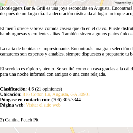
Bootleggers Bar & Grill es una joya escondida en Augusta. Encontrará 
después de un largo día. La decoración rústica da al lugar un toque aco
El menú ofrece sabrosa comida casera que da en el clavo. Puede disfrut
hamburguesas y crujientes alitas. También sirven algunos platos únicos 
La carta de bebidas es impresionante. Encontrarás una gran selección de
camareros son expertos y amables, siempre dispuestos a prepararte tu be
El servicio es rápido y atento. Se sentirá como en casa gracias a la cáli
para una noche informal con amigos o una cena relajada.
Clasificación
: 4,6 (21 opiniones)
Ubicación
:
816 Cotton Ln, Augusta, GA 30901
Póngase en contacto con
: (706) 305-3344
Página web
:
Visitar el sitio web
2) Cantina Peach Pit