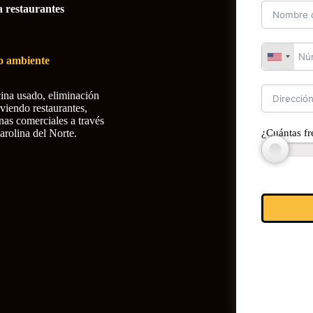
a restaurantes
io ambiente
cina usado, eliminación
rviendo restaurantes,
inas comerciales a través
rolina del Norte.
¿Cuántas fr