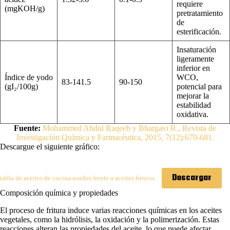
requiere
(mgKOH/g)
pretratamiento
de
esterificación.
Insaturación
ligeramente
inferior en
Índice de yodo
WCO,
83-141.5
90-150
(gI₂/100g)
potencial para
mejorar la
estabilidad
oxidativa.
Fuente:
Mohammed Abdul Raqeeb y Bhargavi R., Revista de
Investigación Química y Farmacéutica, 2015, 7(12):670-681.
Descargue el siguiente gráfico:
Descargar
tabla de aceites de cocina usados frente a aceites frescos
Composición química y propiedades
El proceso de fritura induce varias reacciones químicas en los aceites
vegetales, como la hidrólisis, la oxidación y la polimerización. Estas
reacciones alteran las propiedades del aceite, lo que puede afectar