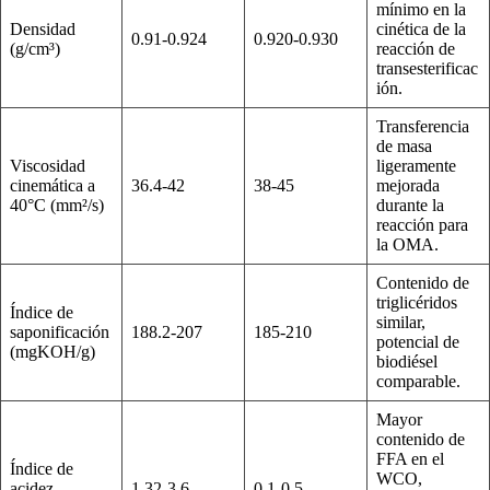
mínimo en la
Densidad
cinética de la
0.91-0.924
0.920-0.930
(g/cm³)
reacción de
transesterificac
ión.
Transferencia
de masa
Viscosidad
ligeramente
cinemática a
36.4-42
38-45
mejorada
40°C (mm²/s)
durante la
reacción para
la OMA.
Contenido de
triglicéridos
Índice de
similar,
saponificación
188.2-207
185-210
potencial de
(mgKOH/g)
biodiésel
comparable.
Mayor
contenido de
FFA en el
Índice de
WCO,
acidez
1.32-3.6
0.1-0.5