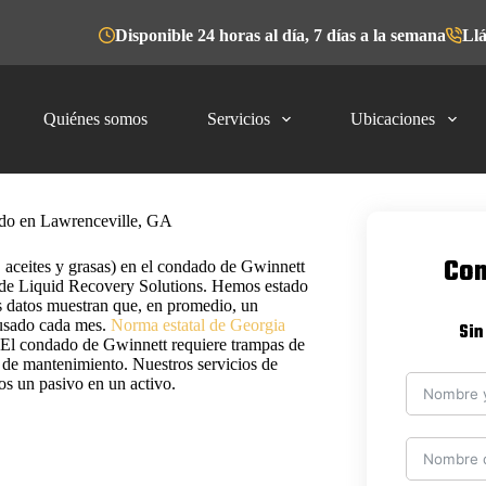
Disponible 24 horas al día, 7 días a la semana
Llá
Quiénes somos
Servicios
Ubicaciones
ado en Lawrenceville, GA
Com
 aceites y grasas) en el condado de Gwinnett
 de Liquid Recovery Solutions. Hemos estado
s datos muestran que, en promedio, un
 usado cada mes.
Norma estatal de Georgia
Sin
n. El condado de Gwinnett requiere trampas de
s de mantenimiento. Nuestros servicios de
os un pasivo en un activo.