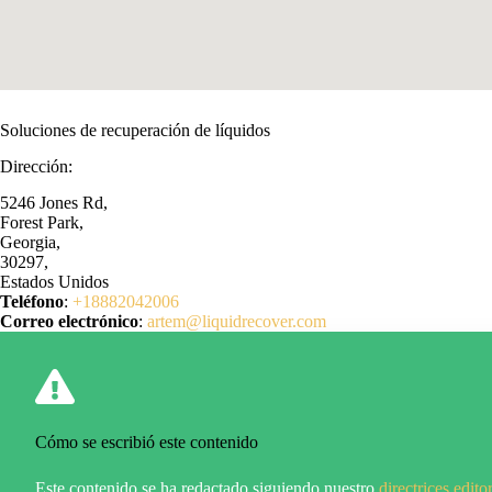
Soluciones de recuperación de líquidos
Dirección:
5246 Jones Rd,
Forest Park,
Georgia,
30297,
Estados Unidos
Teléfono
:
+18882042006
Correo electrónico
:
artem@liquidrecover.com
Cómo se escribió este contenido
Este contenido se ha redactado siguiendo nuestro
directrices editor