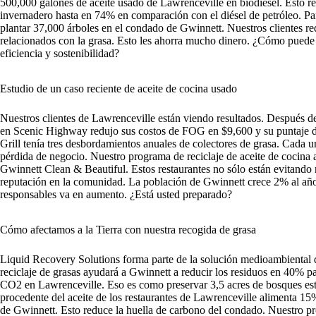
500,000 galones de aceite usado de Lawrenceville en biodiésel. Esto re
invernadero hasta en 74% en comparación con el diésel de petróleo. Par
plantar 37,000 árboles en el condado de Gwinnett. Nuestros clientes r
relacionados con la grasa. Esto les ahorra mucho dinero. ¿Cómo puede b
eficiencia y sostenibilidad?
Estudio de un caso reciente de aceite de cocina usado
Nuestros clientes de Lawrenceville están viendo resultados. Después 
en Scenic Highway redujo sus costos de FOG en $9,600 y su puntaje d
Grill tenía tres desbordamientos anuales de colectores de grasa. Cada 
pérdida de negocio. Nuestro programa de reciclaje de aceite de cocina 
Gwinnett Clean & Beautiful. Estos restaurantes no sólo están evitando
reputación en la comunidad. La población de Gwinnett crece 2% al año.
responsables va en aumento. ¿Está usted preparado?
Cómo afectamos a la Tierra con nuestra recogida de grasa
Liquid Recovery Solutions forma parte de la solución medioambiental
reciclaje de grasas ayudará a Gwinnett a reducir los residuos en 40% 
CO2 en Lawrenceville. Eso es como preservar 3,5 acres de bosques est
procedente del aceite de los restaurantes de Lawrenceville alimenta 1
de Gwinnett. Esto reduce la huella de carbono del condado. Nuestro pro