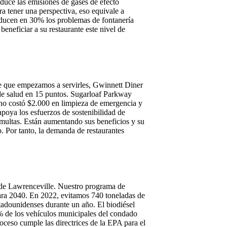
duce las emisiones de gases de efecto
a tener una perspectiva, eso equivale a
educen en 30% los problemas de fontanería
eneficiar a su restaurante este nivel de
de que empezamos a servirles, Gwinnett Diner
e salud en 15 puntos. Sugarloaf Parkway
uno costó $2.000 en limpieza de emergencia y
apoya los esfuerzos de sostenibilidad de
 multas. Están aumentando sus beneficios y su
 Por tanto, la demanda de restaurantes
 de Lawrenceville. Nuestro programa de
para 2040. En 2022, evitamos 740 toneladas de
adounidenses durante un año. El biodiésel
5% de los vehículos municipales del condado
ceso cumple las directrices de la EPA para el