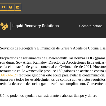
Saltar
al
contenido
Cómo funciona
Servicios de Recogida y Eliminación de Grasa y Aceite de Cocina Us
Propietarios de restaurantes de Lawrenceville, las normas FOG (grasas,
son duras. Soy Artem Kamalov, Director de Asociaciones Estratégicas
en la eliminación de grasa comercial en Gwinnett desde 2021. Nuestro
restaurante en Lawrenceville produce 150 galones de aceite de cocina
391-3-6-.24
requiere gestionar este aceite para evitar la contaminació
grasa para todos los establecimientos de comida con estrictos requisito
retirada de aceite de cocina garantizarán su cumplimiento. Convertirem
Cómo podemos ayudar a su restaurante a ahorrar tiempo y dinero