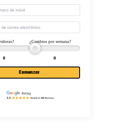
eidoras?
¿Cambios por semana?
0
0
Comenzar