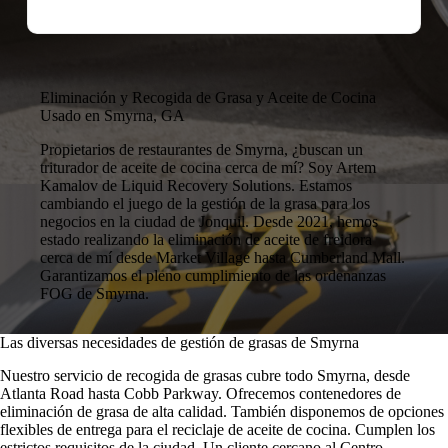
Eliminación y Recogida de Grasa y Aceite de Cocina
Usado en Smyrna, GA
Propietarios de restaurantes de Smyrna, ¿buscan un
triturador de aceite de cocina cerca de mí? Soy Artem
Kamalov de Liquid Recovery Solutions. Estamos
cambiando el juego de la gestión de la grasa para los
negocios en la ciudad de Jonquil. Desde 2021, hemos
estado realizando la eliminación de aceite de freidora
cerca de mí desde Market Village hasta Cumberland Mall.
Garantizamos el pleno cumplimiento de las ordenanzas
FOG de Smyrna.
Las diversas necesidades de gestión de grasas de Smyrna
Nuestro servicio de recogida de grasas cubre todo Smyrna, desde
Atlanta Road hasta Cobb Parkway. Ofrecemos contenedores de
eliminación de grasa de alta calidad. También disponemos de opciones
flexibles de entrega para el reciclaje de aceite de cocina. Cumplen los
estrictos requisitos de la ciudad. Un cliente cercano al Centro