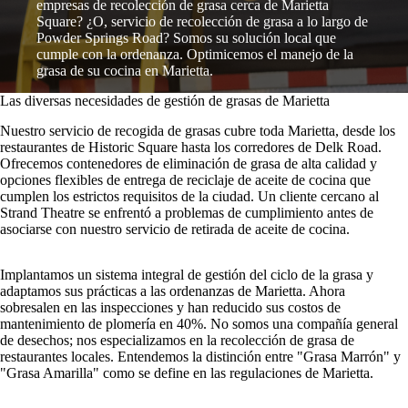
empresas de recolección de grasa cerca de Marietta
Square? ¿O, servicio de recolección de grasa a lo largo de
Powder Springs Road? Somos su solución local que
cumple con la ordenanza. Optimicemos el manejo de la
grasa de su cocina en Marietta.
Las diversas necesidades de gestión de grasas de Marietta
Nuestro servicio de recogida de grasas cubre toda Marietta, desde los
restaurantes de Historic Square hasta los corredores de Delk Road.
Ofrecemos contenedores de eliminación de grasa de alta calidad y
opciones flexibles de entrega de reciclaje de aceite de cocina que
cumplen los estrictos requisitos de la ciudad. Un cliente cercano al
Strand Theatre se enfrentó a problemas de cumplimiento antes de
asociarse con nuestro servicio de retirada de aceite de cocina.
Implantamos un sistema integral de gestión del ciclo de la grasa y
adaptamos sus prácticas a las ordenanzas de Marietta. Ahora
sobresalen en las inspecciones y han reducido sus costos de
mantenimiento de plomería en 40%. No somos una compañía general
de desechos; nos especializamos en la recolección de grasa de
restaurantes locales. Entendemos la distinción entre "Grasa Marrón" y
"Grasa Amarilla" como se define en las regulaciones de Marietta.