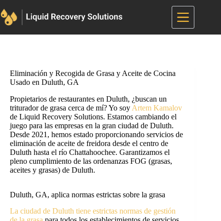
Saltar
al
contenido
Eliminación y Recogida de Grasa y Aceite de Cocina
Usado en Duluth, GA
Propietarios de restaurantes en Duluth, ¿buscan un
triturador de grasa cerca de mí? Yo soy
Artem Kamalov
de Liquid Recovery Solutions. Estamos cambiando el
juego para las empresas en la gran ciudad de Duluth.
Desde 2021, hemos estado proporcionando servicios de
eliminación de aceite de freidora desde el centro de
Duluth hasta el río Chattahoochee. Garantizamos el
pleno cumplimiento de las ordenanzas FOG (grasas,
aceites y grasas) de Duluth.
Duluth, GA, aplica normas estrictas sobre la grasa
La ciudad de Duluth tiene estrictas normas de gestión
de la grasa
para todos los establecimientos de servicios